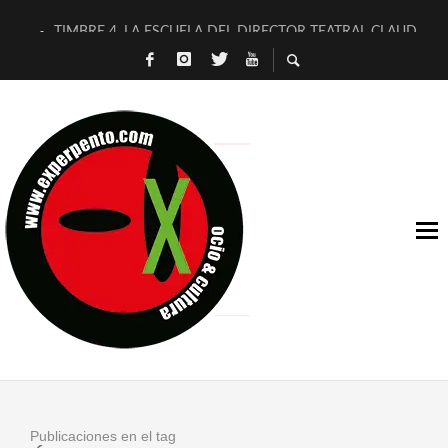
TIMBRE 4, LA ESCUELA DEL DIRECTOR TEATRAL CLAUDIO 
30 AÑOS (NO ES NADA) DE LA KATARSIS DEL TOMATAZO
MILITARES JUDÍAS EN #EXVITA
D’BALDOMEROS REINVENTAN [BITÁCORA 3.0] EN EXVITA
MARSHALL FLASH PRESENTA EN EXVITA [RELATIVA SENCILL
JOFRE BARDAGÍ EN EXVITA INTERPRETANDO A SERRAT
YORCH PRESENTA [CURSO DE ARMONÍA PERSECUTORIA] EN
MAGALÍ SARE NOS EXPLICA [DESCASADA]
«NO TENGO PUTOS SUEÑOS»
[A FUEGO] DE ESTEL DÍAZ
Publicaciones en el tag