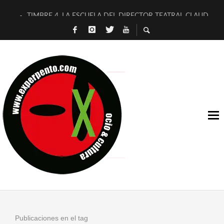
TIMBRE 4, LA ESCUELA DEL DIRECTOR TEATRAL CLAUDIO 
30 AÑOS (NO ES NADA) DE LA KATARSIS DEL TOMATAZO
MILITARES JUDÍAS EN #EXVITA
D’BALDOMEROS REINVENTAN [BITÁCORA 3.0] EN EXVITA
MARSHALL FLASH PRESENTA EN EXVITA [RELATIVA SENCILL
JOFRE BARDAGÍ EN EXVITA INTERPRETANDO A SERRAT
YORCH PRESENTA [CURSO DE ARMONÍA PERSECUTORIA] EN
MAGALÍ SARE NOS EXPLICA [DESCASADA]
«NO TENGO PUTOS SUEÑOS»
[A FUEGO] DE ESTEL DÍAZ
Publicaciones en el tag