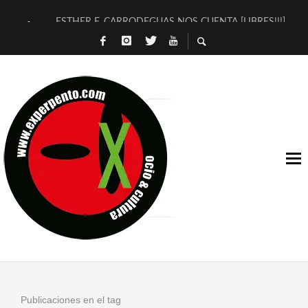
ESTHER F. CARRODEGUAS NOS CUENTA [LIBRES!!!]
[TERRA DE GUAPES] DE SANDRA MONFORT
[ELECTRA JONDA] DE JUAN GUERRERO ZAMORA
TIMBRE 4, LA ESCUELA DEL DIRECTOR TEATRAL CLAUDIO 
30 AÑOS (NO ES NADA) DE LA KATARSIS DEL TOMATAZO
MILITARES JUDÍAS EN #EXVITA
D’BALDOMEROS REINVENTAN [BITÁCORA 3.0] EN EXVITA
MARSHALL FLASH PRESENTA EN EXVITA [RELATIVA SENCILL
JOFRE BARDAGÍ EN EXVITA INTERPRETANDO A SERRAT
YORCH PRESENTA [CURSO DE ARMONÍA PERSECUTORIA] EN
Publicaciones en el tag