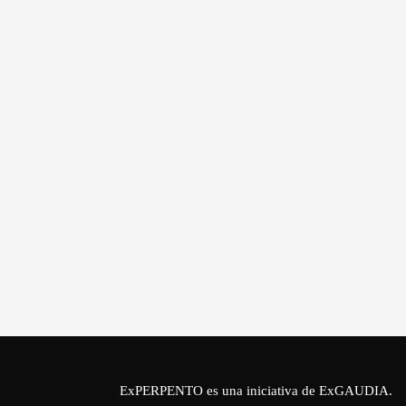
ExPERPENTO es una iniciativa de
ExGAUDIA
.