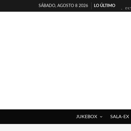
SÁBADO, AGOSTO 8 2026
LO ÚLTIMO
ES
[T
[E
TI
30
MI
D’
MA
JO
YO
JUKEBOX
SALA-EX