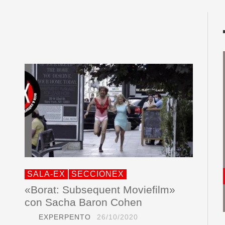
SALA-EX
SECCIONEX
«Borat: Subsequent Moviefilm»
con Sacha Baron Cohen
EXPERPENTO
26/10/2020