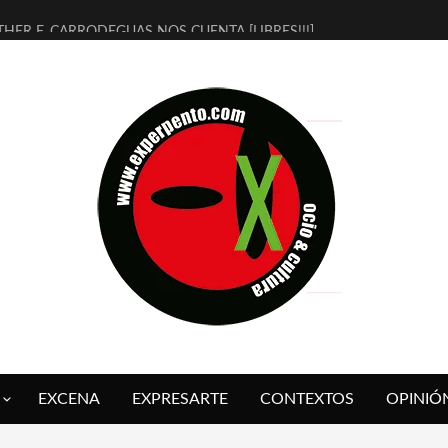
THER F. CARRODEGUAS NOS CUENTA [LIBRES!!!]
ERRA DE GUAPES] DE SANDRA MONFORT
LECTRA JONDA] DE JUAN GUERRERO ZAMORA
MBRE 4, LA ESCUELA DEL DIRECTOR TEATRAL CLAUDIO TOLCACHIR
 AÑOS (NO ES NADA) DE LA KATARSIS DEL TOMATAZO
LITARES JUDÍAS EN #EXVITA
BALDOMEROS REINVENTAN [BITÁCORA 3.0] EN EXVITA
RSHALL FLASH PRESENTA EN EXVITA [RELATIVA SENCILLEZ]
FRE BARDAGÍ EN EXVITA INTERPRETANDO A SERRAT
RCH PRESENTA [CURSO DE ARMONÍA PERSECUTORIA] EN EXVITA
EXCENA
EXPRESARTE
CONTEXTOS
OPINIÓ