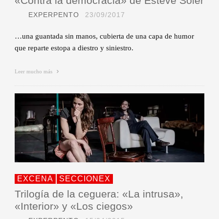
«Contra la democracia» de Esteve Soler
EXPERPENTO
23/09/2017
…una guantada sin manos, cubierta de una capa de humor
que reparte estopa a diestro y siniestro.
Leer mucho más
EXCENA
SECCIONEX
Trilogía de la ceguera: «La intrusa»,
«Interior» y «Los ciegos»