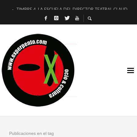
TIMBRE 4, LA ESCUELA DEL DIRECTOR TEATRAL CLAUDIO 
30 AÑOS (NO ES NADA) DE LA KATARSIS DEL TOMATAZO
MILITARES JUDÍAS EN #EXVITA
D’BALDOMEROS REINVENTAN [BITÁCORA 3.0] EN EXVITA
MARSHALL FLASH PRESENTA EN EXVITA [RELATIVA SENCILL
JOFRE BARDAGÍ EN EXVITA INTERPRETANDO A SERRAT
YORCH PRESENTA [CURSO DE ARMONÍA PERSECUTORIA] EN
MAGALÍ SARE NOS EXPLICA [DESCASADA]
«NO TENGO PUTOS SUEÑOS»
[A FUEGO] DE ESTEL DÍAZ
Publicaciones en el tag