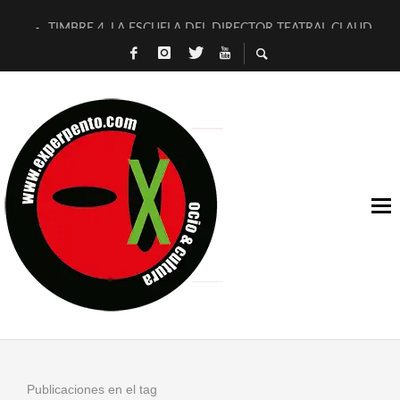
TIMBRE 4, LA ESCUELA DEL DIRECTOR TEATRAL CLAUDIO 
30 AÑOS (NO ES NADA) DE LA KATARSIS DEL TOMATAZO
MILITARES JUDÍAS EN #EXVITA
D’BALDOMEROS REINVENTAN [BITÁCORA 3.0] EN EXVITA
MARSHALL FLASH PRESENTA EN EXVITA [RELATIVA SENCILL
JOFRE BARDAGÍ EN EXVITA INTERPRETANDO A SERRAT
YORCH PRESENTA [CURSO DE ARMONÍA PERSECUTORIA] EN
MAGALÍ SARE NOS EXPLICA [DESCASADA]
«NO TENGO PUTOS SUEÑOS»
[A FUEGO] DE ESTEL DÍAZ
Publicaciones en el tag