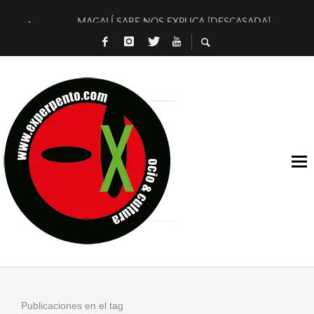
MAGALÍ SARE NOS EXPLICA [DESCASADA]
«NO TENGO PUTOS SUEÑOS»
[A FUEGO] DE ESTEL DÍAZ
[LA BOLA NEGRA] DE JAVIER CALVO Y JAVIER AMBROSSI
OSLO OVNIES LLEGAN CORRIENDO A ARANDA (SONORAMA
FÉLIX CALVO NOS PRESENTA [LAS PALMERAS] (NOVELA DE
[EL SER QUERIDO] DE RODRIGO SOROGOYEN
ENTREVISTA A IVÁN HUMANES POR [EL LIBRO ROJO]
ARRABAL, ARRABAL, ARRABAL, ARRABEAUX
DEL ASOMBRO CASUAL A LA MIRADA PURA: [SOBRE ARTE I
Publicaciones en el tag