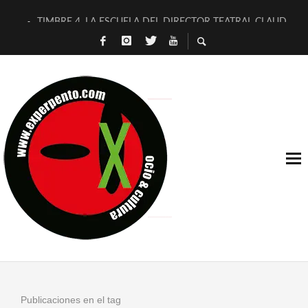
TIMBRE 4, LA ESCUELA DEL DIRECTOR TEATRAL CLAUDIO 
30 AÑOS (NO ES NADA) DE LA KATARSIS DEL TOMATAZO
MILITARES JUDÍAS EN #EXVITA
D’BALDOMEROS REINVENTAN [BITÁCORA 3.0] EN EXVITA
MARSHALL FLASH PRESENTA EN EXVITA [RELATIVA SENCILL
JOFRE BARDAGÍ EN EXVITA INTERPRETANDO A SERRAT
YORCH PRESENTA [CURSO DE ARMONÍA PERSECUTORIA] EN
MAGALÍ SARE NOS EXPLICA [DESCASADA]
«NO TENGO PUTOS SUEÑOS»
[A FUEGO] DE ESTEL DÍAZ
Publicaciones en el tag