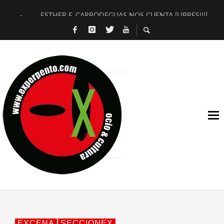
ESTHER F. CARRODEGUAS NOS CUENTA [LIBRES!!!]
[TERRA DE GUAPES] DE SANDRA MONFORT
[ELECTRA JONDA] DE JUAN GUERRERO ZAMORA
TIMBRE 4, LA ESCUELA DEL DIRECTOR TEATRAL CLAUDIO 
30 AÑOS (NO ES NADA) DE LA KATARSIS DEL TOMATAZO
MILITARES JUDÍAS EN #EXVITA
D’BALDOMEROS REINVENTAN [BITÁCORA 3.0] EN EXVITA
MARSHALL FLASH PRESENTA EN EXVITA [RELATIVA SENCILL
JOFRE BARDAGÍ EN EXVITA INTERPRETANDO A SERRAT
YORCH PRESENTA [CURSO DE ARMONÍA PERSECUTORIA] EN
EXCENA
SECCIONEX