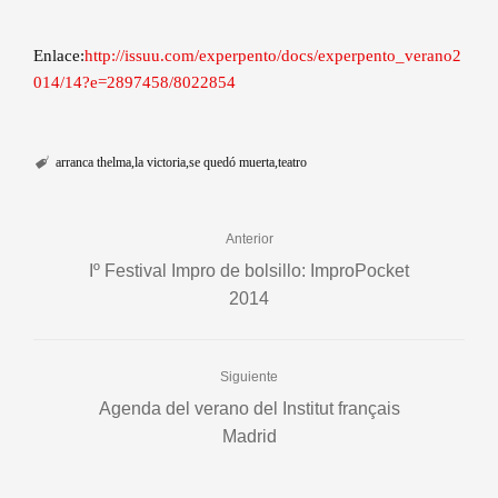
Enlace:
http://issuu.com/experpento/docs/experpento_verano2
014/14?e=2897458/8022854
arranca thelma
la victoria
se quedó muerta
teatro
Anterior
Iº Festival Impro de bolsillo: ImproPocket
2014
Siguiente
Agenda del verano del Institut français
Madrid