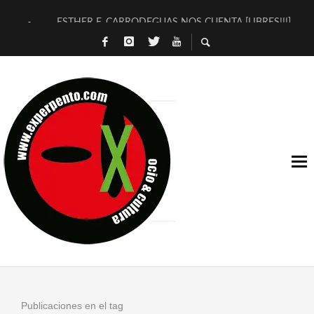
ESTHER F. CARRODEGUAS NOS CUENTA [LIBRES!!!]
[TERRA DE GUAPES] DE SANDRA MONFORT
[ELECTRA JONDA] DE JUAN GUERRERO ZAMORA
TIMBRE 4, LA ESCUELA DEL DIRECTOR TEATRAL CLAUDIO 
30 AÑOS (NO ES NADA) DE LA KATARSIS DEL TOMATAZO
MILITARES JUDÍAS EN #EXVITA
D’BALDOMEROS REINVENTAN [BITÁCORA 3.0] EN EXVITA
MARSHALL FLASH PRESENTA EN EXVITA [RELATIVA SENCILL
JOFRE BARDAGÍ EN EXVITA INTERPRETANDO A SERRAT
YORCH PRESENTA [CURSO DE ARMONÍA PERSECUTORIA] EN
Publicaciones en el tag