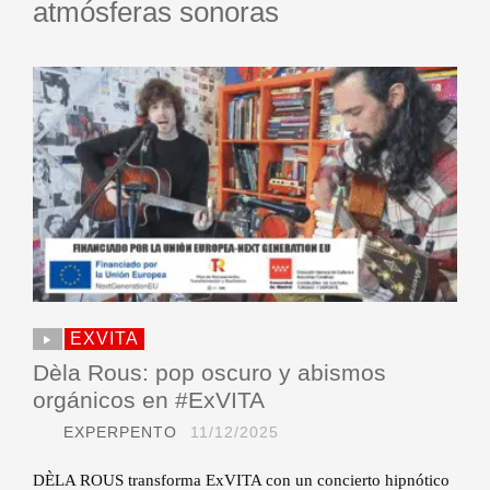
atmósferas sonoras
EXVITA
Dèla Rous: pop oscuro y abismos
orgánicos en #ExVITA
EXPERPENTO
11/12/2025
DÈLA ROUS transforma ExVITA con un concierto hipnótico