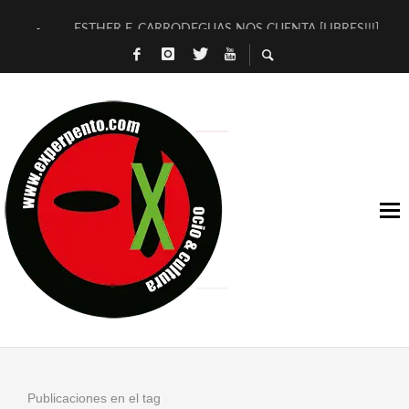
ESTHER F. CARRODEGUAS NOS CUENTA [LIBRES!!!]
[TERRA DE GUAPES] DE SANDRA MONFORT
[ELECTRA JONDA] DE JUAN GUERRERO ZAMORA
TIMBRE 4, LA ESCUELA DEL DIRECTOR TEATRAL CLAUDIO 
30 AÑOS (NO ES NADA) DE LA KATARSIS DEL TOMATAZO
MILITARES JUDÍAS EN #EXVITA
D’BALDOMEROS REINVENTAN [BITÁCORA 3.0] EN EXVITA
MARSHALL FLASH PRESENTA EN EXVITA [RELATIVA SENCILL
JOFRE BARDAGÍ EN EXVITA INTERPRETANDO A SERRAT
YORCH PRESENTA [CURSO DE ARMONÍA PERSECUTORIA] EN
Publicaciones en el tag