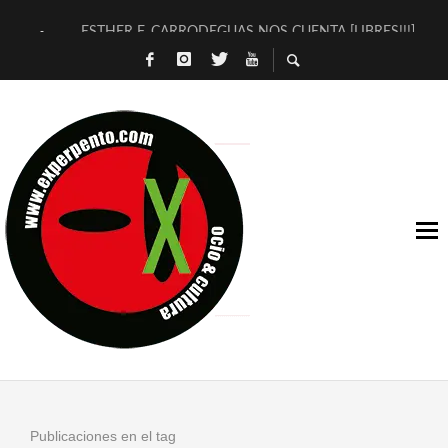
ESTHER F. CARRODEGUAS NOS CUENTA [LIBRES!!!]
[TERRA DE GUAPES] DE SANDRA MONFORT
[ELECTRA JONDA] DE JUAN GUERRERO ZAMORA
TIMBRE 4, LA ESCUELA DEL DIRECTOR TEATRAL CLAUDIO 
30 AÑOS (NO ES NADA) DE LA KATARSIS DEL TOMATAZO
MILITARES JUDÍAS EN #EXVITA
D’BALDOMEROS REINVENTAN [BITÁCORA 3.0] EN EXVITA
MARSHALL FLASH PRESENTA EN EXVITA [RELATIVA SENCILL
JOFRE BARDAGÍ EN EXVITA INTERPRETANDO A SERRAT
YORCH PRESENTA [CURSO DE ARMONÍA PERSECUTORIA] EN
Publicaciones en el tag