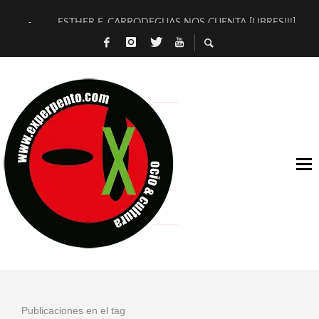
ESTHER F. CARRODEGUAS NOS CUENTA [LIBRES!!!]
[TERRA DE GUAPES] DE SANDRA MONFORT
[ELECTRA JONDA] DE JUAN GUERRERO ZAMORA
TIMBRE 4, LA ESCUELA DEL DIRECTOR TEATRAL CLAUDIO 
30 AÑOS (NO ES NADA) DE LA KATARSIS DEL TOMATAZO
MILITARES JUDÍAS EN #EXVITA
D’BALDOMEROS REINVENTAN [BITÁCORA 3.0] EN EXVITA
MARSHALL FLASH PRESENTA EN EXVITA [RELATIVA SENCILL
JOFRE BARDAGÍ EN EXVITA INTERPRETANDO A SERRAT
YORCH PRESENTA [CURSO DE ARMONÍA PERSECUTORIA] EN
Publicaciones en el tag