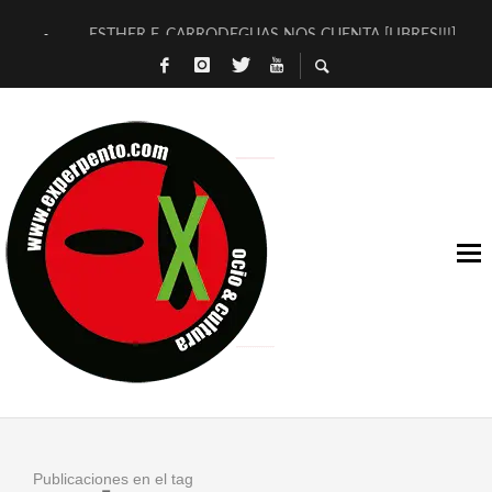
ESTHER F. CARRODEGUAS NOS CUENTA [LIBRES!!!]
[TERRA DE GUAPES] DE SANDRA MONFORT
[ELECTRA JONDA] DE JUAN GUERRERO ZAMORA
TIMBRE 4, LA ESCUELA DEL DIRECTOR TEATRAL CLAUDIO 
30 AÑOS (NO ES NADA) DE LA KATARSIS DEL TOMATAZO
MILITARES JUDÍAS EN #EXVITA
D’BALDOMEROS REINVENTAN [BITÁCORA 3.0] EN EXVITA
MARSHALL FLASH PRESENTA EN EXVITA [RELATIVA SENCILL
JOFRE BARDAGÍ EN EXVITA INTERPRETANDO A SERRAT
YORCH PRESENTA [CURSO DE ARMONÍA PERSECUTORIA] EN
Publicaciones en el tag