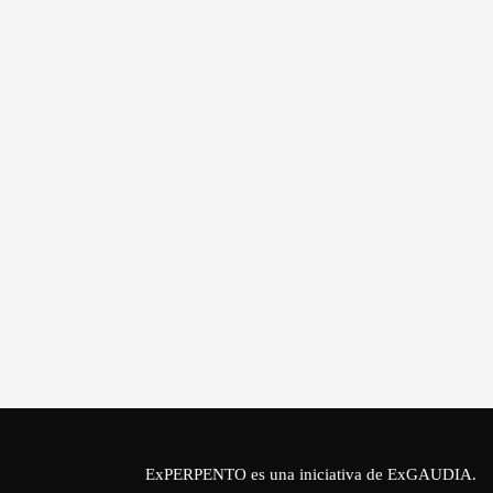
ExPERPENTO es una iniciativa de
ExGAUDIA
.