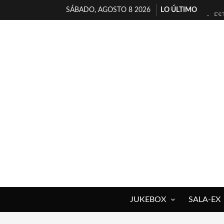
SÁBADO, AGOSTO 8 2026
LO ÚLTIMO
ES
[T
[E
TI
30
MI
D’
MA
JO
YO
JUKEBOX
SALA-EX