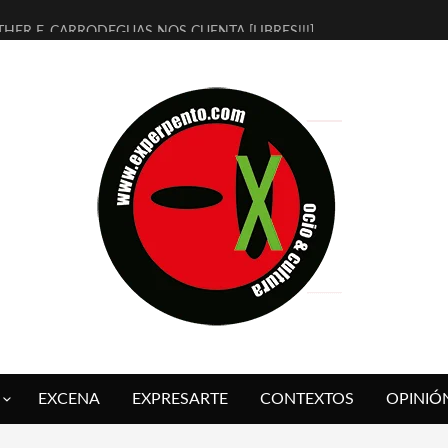
THER F. CARRODEGUAS NOS CUENTA [LIBRES!!!]
ERRA DE GUAPES] DE SANDRA MONFORT
LECTRA JONDA] DE JUAN GUERRERO ZAMORA
MBRE 4, LA ESCUELA DEL DIRECTOR TEATRAL CLAUDIO TOLCACHIR
 AÑOS (NO ES NADA) DE LA KATARSIS DEL TOMATAZO
LITARES JUDÍAS EN #EXVITA
BALDOMEROS REINVENTAN [BITÁCORA 3.0] EN EXVITA
RSHALL FLASH PRESENTA EN EXVITA [RELATIVA SENCILLEZ]
FRE BARDAGÍ EN EXVITA INTERPRETANDO A SERRAT
RCH PRESENTA [CURSO DE ARMONÍA PERSECUTORIA] EN EXVITA
EXCENA
EXPRESARTE
CONTEXTOS
OPINIÓ