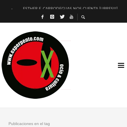
ESTHER F. CARRODEGUAS NOS CUENTA [LIBRES!!!]
[TERRA DE GUAPES] DE SANDRA MONFORT
[ELECTRA JONDA] DE JUAN GUERRERO ZAMORA
TIMBRE 4, LA ESCUELA DEL DIRECTOR TEATRAL CLAUDIO 
30 AÑOS (NO ES NADA) DE LA KATARSIS DEL TOMATAZO
MILITARES JUDÍAS EN #EXVITA
D’BALDOMEROS REINVENTAN [BITÁCORA 3.0] EN EXVITA
MARSHALL FLASH PRESENTA EN EXVITA [RELATIVA SENCILL
JOFRE BARDAGÍ EN EXVITA INTERPRETANDO A SERRAT
YORCH PRESENTA [CURSO DE ARMONÍA PERSECUTORIA] EN
Publicaciones en el tag