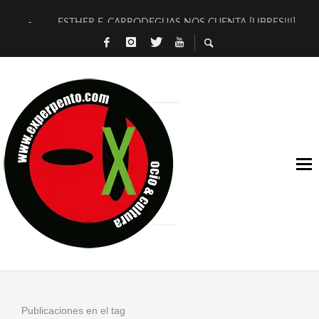
ESTHER F. CARRODEGUAS NOS CUENTA [LIBRES!!!]
[TERRA DE GUAPES] DE SANDRA MONFORT
[ELECTRA JONDA] DE JUAN GUERRERO ZAMORA
TIMBRE 4, LA ESCUELA DEL DIRECTOR TEATRAL CLAUDIO 
30 AÑOS (NO ES NADA) DE LA KATARSIS DEL TOMATAZO
MILITARES JUDÍAS EN #EXVITA
D’BALDOMEROS REINVENTAN [BITÁCORA 3.0] EN EXVITA
MARSHALL FLASH PRESENTA EN EXVITA [RELATIVA SENCILL
JOFRE BARDAGÍ EN EXVITA INTERPRETANDO A SERRAT
YORCH PRESENTA [CURSO DE ARMONÍA PERSECUTORIA] EN
Publicaciones en el tag