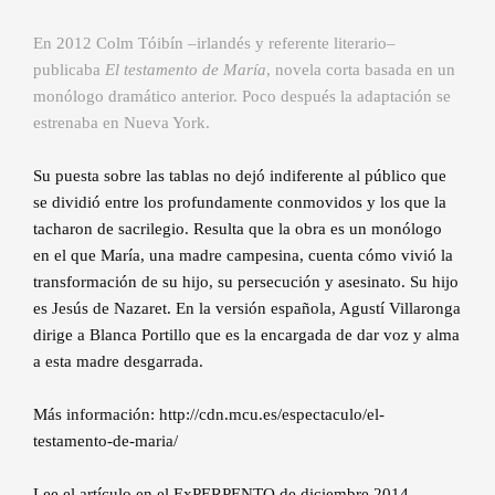
En 2012 Colm Tóibín –irlandés y referente literario–
publicaba
El testamento de María
, novela corta basada en un
monólogo dramático anterior. Poco después la adaptación se
estrenaba en Nueva York.
Su puesta sobre las tablas no dejó indiferente al público que
se dividió entre los profundamente conmovidos y los que la
tacharon de sacrilegio. Resulta que la obra es un monólogo
en el que María, una madre campesina, cuenta cómo vivió la
transformación de su hijo, su persecución y asesinato. Su hijo
es Jesús de Nazaret. En la versión española, Agustí Villaronga
dirige a Blanca Portillo que es la encargada de dar voz y alma
a esta madre desgarrada.
Más información: http://cdn.mcu.es/espectaculo/el-
testamento-de-maria/
Lee el artículo en el ExPERPENTO de diciembre 2014 –