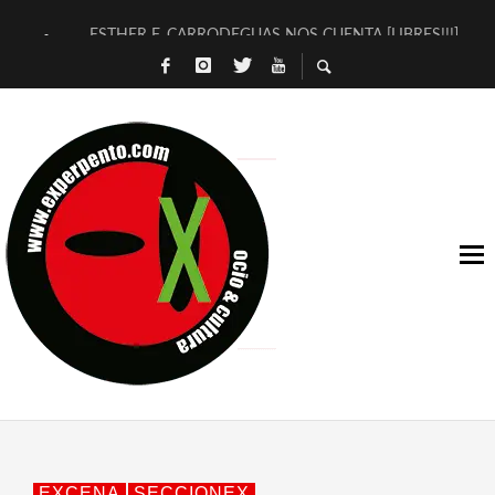
ESTHER F. CARRODEGUAS NOS CUENTA [LIBRES!!!]
[TERRA DE GUAPES] DE SANDRA MONFORT
[ELECTRA JONDA] DE JUAN GUERRERO ZAMORA
TIMBRE 4, LA ESCUELA DEL DIRECTOR TEATRAL CLAUDIO 
30 AÑOS (NO ES NADA) DE LA KATARSIS DEL TOMATAZO
MILITARES JUDÍAS EN #EXVITA
D’BALDOMEROS REINVENTAN [BITÁCORA 3.0] EN EXVITA
MARSHALL FLASH PRESENTA EN EXVITA [RELATIVA SENCILL
JOFRE BARDAGÍ EN EXVITA INTERPRETANDO A SERRAT
YORCH PRESENTA [CURSO DE ARMONÍA PERSECUTORIA] EN
EXCENA
SECCIONEX