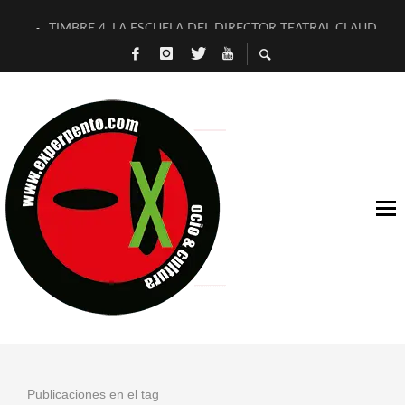
TIMBRE 4, LA ESCUELA DEL DIRECTOR TEATRAL CLAUDIO 
30 AÑOS (NO ES NADA) DE LA KATARSIS DEL TOMATAZO
MILITARES JUDÍAS EN #EXVITA
D’BALDOMEROS REINVENTAN [BITÁCORA 3.0] EN EXVITA
MARSHALL FLASH PRESENTA EN EXVITA [RELATIVA SENCILL
JOFRE BARDAGÍ EN EXVITA INTERPRETANDO A SERRAT
YORCH PRESENTA [CURSO DE ARMONÍA PERSECUTORIA] EN
MAGALÍ SARE NOS EXPLICA [DESCASADA]
«NO TENGO PUTOS SUEÑOS»
[A FUEGO] DE ESTEL DÍAZ
Publicaciones en el tag