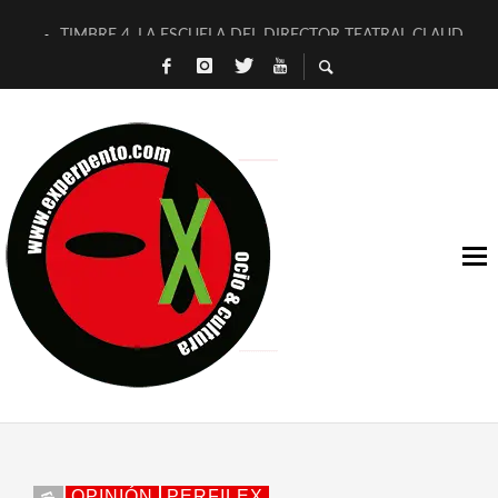
TIMBRE 4, LA ESCUELA DEL DIRECTOR TEATRAL CLAUDIO 
30 AÑOS (NO ES NADA) DE LA KATARSIS DEL TOMATAZO
MILITARES JUDÍAS EN #EXVITA
D’BALDOMEROS REINVENTAN [BITÁCORA 3.0] EN EXVITA
MARSHALL FLASH PRESENTA EN EXVITA [RELATIVA SENCILL
JOFRE BARDAGÍ EN EXVITA INTERPRETANDO A SERRAT
YORCH PRESENTA [CURSO DE ARMONÍA PERSECUTORIA] EN
MAGALÍ SARE NOS EXPLICA [DESCASADA]
«NO TENGO PUTOS SUEÑOS»
[A FUEGO] DE ESTEL DÍAZ
OPINIÓN
PERFILEX