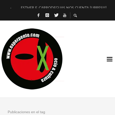
ESTHER F. CARRODEGUAS NOS CUENTA [LIBRES!!!]
[TERRA DE GUAPES] DE SANDRA MONFORT
[ELECTRA JONDA] DE JUAN GUERRERO ZAMORA
TIMBRE 4, LA ESCUELA DEL DIRECTOR TEATRAL CLAUDIO 
30 AÑOS (NO ES NADA) DE LA KATARSIS DEL TOMATAZO
MILITARES JUDÍAS EN #EXVITA
D’BALDOMEROS REINVENTAN [BITÁCORA 3.0] EN EXVITA
MARSHALL FLASH PRESENTA EN EXVITA [RELATIVA SENCILL
JOFRE BARDAGÍ EN EXVITA INTERPRETANDO A SERRAT
YORCH PRESENTA [CURSO DE ARMONÍA PERSECUTORIA] EN
Publicaciones en el tag