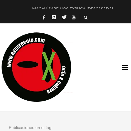
MAGALÍ SARE NOS EXPLICA [DESCASADA]
«NO TENGO PUTOS SUEÑOS»
[A FUEGO] DE ESTEL DÍAZ
[LA BOLA NEGRA] DE JAVIER CALVO Y JAVIER AMBROSSI
OSLO OVNIES LLEGAN CORRIENDO A ARANDA (SONORAMA
FÉLIX CALVO NOS PRESENTA [LAS PALMERAS] (NOVELA DE
[EL SER QUERIDO] DE RODRIGO SOROGOYEN
ENTREVISTA A IVÁN HUMANES POR [EL LIBRO ROJO]
ARRABAL, ARRABAL, ARRABAL, ARRABEAUX
DEL ASOMBRO CASUAL A LA MIRADA PURA: [SOBRE ARTE I
Publicaciones en el tag