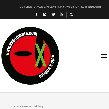
ESTHER F. CARRODEGUAS NOS CUENTA [LIBRES!!!]
[TERRA DE GUAPES] DE SANDRA MONFORT
[ELECTRA JONDA] DE JUAN GUERRERO ZAMORA
TIMBRE 4, LA ESCUELA DEL DIRECTOR TEATRAL CLAUDIO 
30 AÑOS (NO ES NADA) DE LA KATARSIS DEL TOMATAZO
MILITARES JUDÍAS EN #EXVITA
D’BALDOMEROS REINVENTAN [BITÁCORA 3.0] EN EXVITA
MARSHALL FLASH PRESENTA EN EXVITA [RELATIVA SENCILL
JOFRE BARDAGÍ EN EXVITA INTERPRETANDO A SERRAT
YORCH PRESENTA [CURSO DE ARMONÍA PERSECUTORIA] EN
Publicaciones en el tag