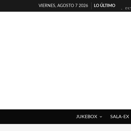
VIERNES, AGOSTO 7 2026
LO ÚLTIMO
ES
[T
[E
TI
30
MI
D’
MA
JO
YO
JUKEBOX
SALA-EX