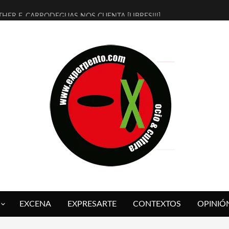
THER F. CARRODEGUAS NOS CUENTA [LIBRES!!!]
ERRA DE GUAPES] DE SANDRA MONFORT
LECTRA JONDA] DE JUAN GUERRERO ZAMORA
MBRE 4, LA ESCUELA DEL DIRECTOR TEATRAL CLAUDIO TOLCACHIR
 AÑOS (NO ES NADA) DE LA KATARSIS DEL TOMATAZO
LITARES JUDÍAS EN #EXVITA
BALDOMEROS REINVENTAN [BITÁCORA 3.0] EN EXVITA
RSHALL FLASH PRESENTA EN EXVITA [RELATIVA SENCILLEZ]
FRE BARDAGÍ EN EXVITA INTERPRETANDO A SERRAT
RCH PRESENTA [CURSO DE ARMONÍA PERSECUTORIA] EN EXVITA
EXCENA
EXPRESARTE
CONTEXTOS
OPINIÓ