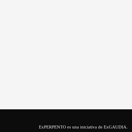
ExPERPENTO es una iniciativa de
ExGAUDIA
.