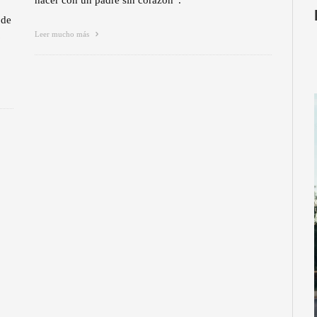
nacer con un padre sin corazón”.
 de
Leer mucho más
6