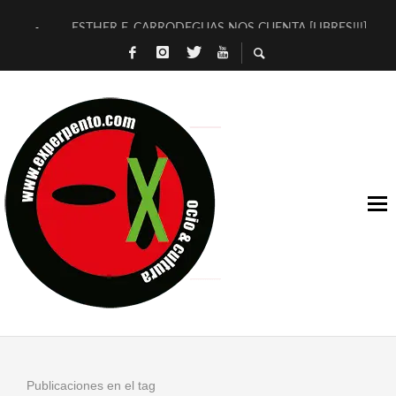
ESTHER F. CARRODEGUAS NOS CUENTA [LIBRES!!!]
[TERRA DE GUAPES] DE SANDRA MONFORT
[ELECTRA JONDA] DE JUAN GUERRERO ZAMORA
TIMBRE 4, LA ESCUELA DEL DIRECTOR TEATRAL CLAUDIO 
30 AÑOS (NO ES NADA) DE LA KATARSIS DEL TOMATAZO
MILITARES JUDÍAS EN #EXVITA
D’BALDOMEROS REINVENTAN [BITÁCORA 3.0] EN EXVITA
MARSHALL FLASH PRESENTA EN EXVITA [RELATIVA SENCILL
JOFRE BARDAGÍ EN EXVITA INTERPRETANDO A SERRAT
YORCH PRESENTA [CURSO DE ARMONÍA PERSECUTORIA] EN
Publicaciones en el tag