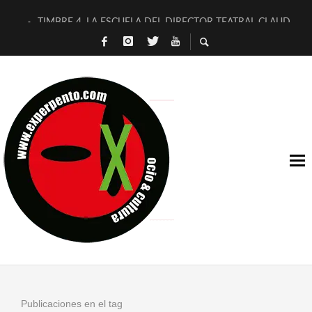
TIMBRE 4, LA ESCUELA DEL DIRECTOR TEATRAL CLAUDIO 
30 AÑOS (NO ES NADA) DE LA KATARSIS DEL TOMATAZO
MILITARES JUDÍAS EN #EXVITA
D’BALDOMEROS REINVENTAN [BITÁCORA 3.0] EN EXVITA
MARSHALL FLASH PRESENTA EN EXVITA [RELATIVA SENCILL
JOFRE BARDAGÍ EN EXVITA INTERPRETANDO A SERRAT
YORCH PRESENTA [CURSO DE ARMONÍA PERSECUTORIA] EN
MAGALÍ SARE NOS EXPLICA [DESCASADA]
«NO TENGO PUTOS SUEÑOS»
[A FUEGO] DE ESTEL DÍAZ
Publicaciones en el tag