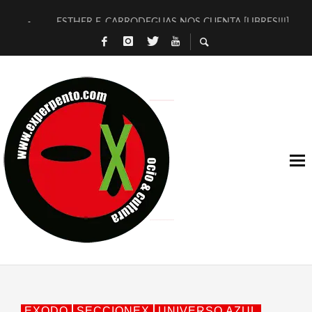
ESTHER F. CARRODEGUAS NOS CUENTA [LIBRES!!!]
[TERRA DE GUAPES] DE SANDRA MONFORT
[ELECTRA JONDA] DE JUAN GUERRERO ZAMORA
TIMBRE 4, LA ESCUELA DEL DIRECTOR TEATRAL CLAUDIO 
30 AÑOS (NO ES NADA) DE LA KATARSIS DEL TOMATAZO
MILITARES JUDÍAS EN #EXVITA
D’BALDOMEROS REINVENTAN [BITÁCORA 3.0] EN EXVITA
MARSHALL FLASH PRESENTA EN EXVITA [RELATIVA SENCILL
JOFRE BARDAGÍ EN EXVITA INTERPRETANDO A SERRAT
YORCH PRESENTA [CURSO DE ARMONÍA PERSECUTORIA] EN
EXODO
SECCIONEX
UNIVERSO AZUL