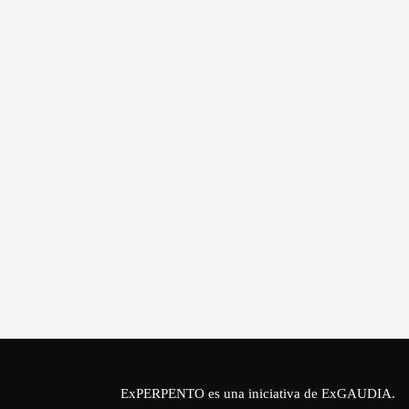
ExPERPENTO es una iniciativa de
ExGAUDIA
.