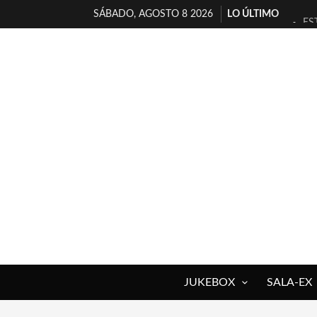
SÁBADO, AGOSTO 8 2026
LO ÚLTIMO
ES
[T
[E
TI
30
MI
D’
MA
JO
YO
JUKEBOX
SALA-EX