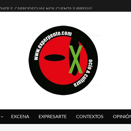
THER F. CARRODEGUAS NOS CUENTA [LIBRES!!!]
ERRA DE GUAPES] DE SANDRA MONFORT
LECTRA JONDA] DE JUAN GUERRERO ZAMORA
MBRE 4, LA ESCUELA DEL DIRECTOR TEATRAL CLAUDIO TOLCACHIR
 AÑOS (NO ES NADA) DE LA KATARSIS DEL TOMATAZO
LITARES JUDÍAS EN #EXVITA
BALDOMEROS REINVENTAN [BITÁCORA 3.0] EN EXVITA
RSHALL FLASH PRESENTA EN EXVITA [RELATIVA SENCILLEZ]
FRE BARDAGÍ EN EXVITA INTERPRETANDO A SERRAT
RCH PRESENTA [CURSO DE ARMONÍA PERSECUTORIA] EN EXVITA
EXCENA
EXPRESARTE
CONTEXTOS
OPINIÓ