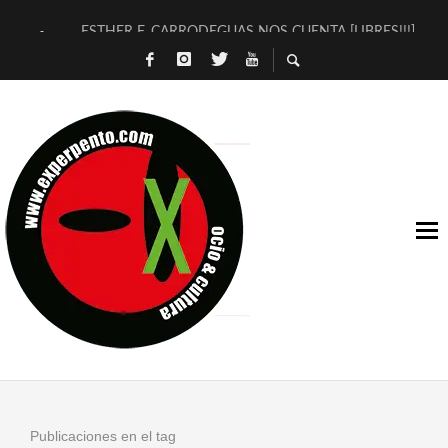
ESTHER F. CARRODEGUAS NOS CUENTA [LIBRES!!!]
[TERRA DE GUAPES] DE SANDRA MONFORT
[ELECTRA JONDA] DE JUAN GUERRERO ZAMORA
TIMBRE 4, LA ESCUELA DEL DIRECTOR TEATRAL CLAUDIO 
30 AÑOS (NO ES NADA) DE LA KATARSIS DEL TOMATAZO
MILITARES JUDÍAS EN #EXVITA
D’BALDOMEROS REINVENTAN [BITÁCORA 3.0] EN EXVITA
MARSHALL FLASH PRESENTA EN EXVITA [RELATIVA SENCILL
JOFRE BARDAGÍ EN EXVITA INTERPRETANDO A SERRAT
YORCH PRESENTA [CURSO DE ARMONÍA PERSECUTORIA] EN
Publicaciones en el tag