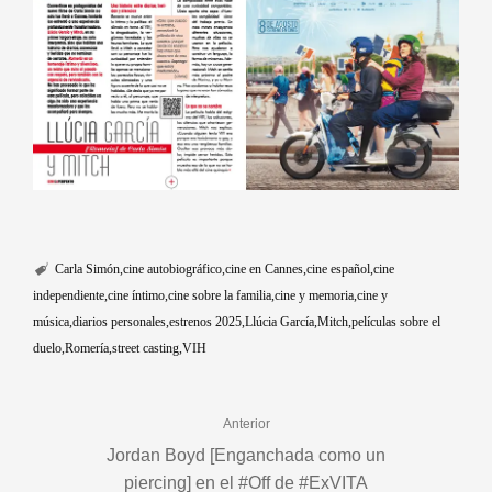
Carla Simón
cine autobiográfico
cine en Cannes
cine español
cine
independiente
cine íntimo
cine sobre la familia
cine y memoria
cine y
música
diarios personales
estrenos 2025
Llúcia García
Mitch
películas sobre el
duelo
Romería
street casting
VIH
Anterior
Jordan Boyd [Enganchada como un
piercing] en el #Off de #ExVITA