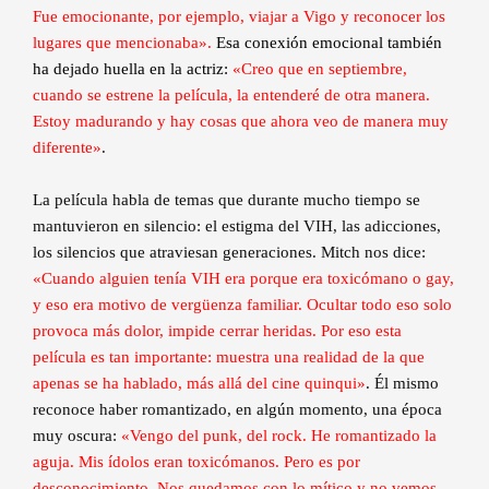
Fue emocionante, por ejemplo, viajar a Vigo y reconocer los
lugares que mencionaba».
Esa conexión emocional también
ha dejado huella en la actriz:
«Creo que en septiembre,
cuando se estrene la película, la entenderé de otra manera.
Estoy madurando y hay cosas que ahora veo de manera muy
diferente»
.
La película habla de temas que durante mucho tiempo se
mantuvieron en silencio: el estigma del VIH, las adicciones,
los silencios que atraviesan generaciones. Mitch nos dice:
«Cuando alguien tenía VIH era porque era toxicómano o gay,
y eso era motivo de vergüenza familiar. Ocultar todo eso solo
provoca más dolor, impide cerrar heridas. Por eso esta
película es tan importante: muestra una realidad de la que
apenas se ha hablado, más allá del cine quinqui»
. Él mismo
reconoce haber romantizado, en algún momento, una época
muy oscura:
«Vengo del punk, del rock. He romantizado la
aguja. Mis ídolos eran toxicómanos. Pero es por
desconocimiento. Nos quedamos con lo mítico y no vemos