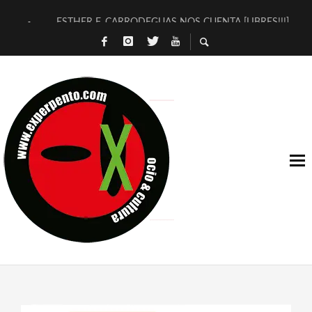
ESTHER F. CARRODEGUAS NOS CUENTA [LIBRES!!!]
[TERRA DE GUAPES] DE SANDRA MONFORT
[ELECTRA JONDA] DE JUAN GUERRERO ZAMORA
TIMBRE 4, LA ESCUELA DEL DIRECTOR TEATRAL CLAUDIO 
30 AÑOS (NO ES NADA) DE LA KATARSIS DEL TOMATAZO
MILITARES JUDÍAS EN #EXVITA
D’BALDOMEROS REINVENTAN [BITÁCORA 3.0] EN EXVITA
MARSHALL FLASH PRESENTA EN EXVITA [RELATIVA SENCILL
JOFRE BARDAGÍ EN EXVITA INTERPRETANDO A SERRAT
YORCH PRESENTA [CURSO DE ARMONÍA PERSECUTORIA] EN