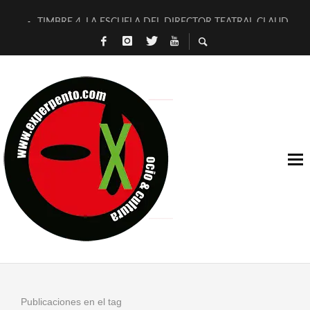
TIMBRE 4, LA ESCUELA DEL DIRECTOR TEATRAL CLAUDIO 
30 AÑOS (NO ES NADA) DE LA KATARSIS DEL TOMATAZO
MILITARES JUDÍAS EN #EXVITA
D’BALDOMEROS REINVENTAN [BITÁCORA 3.0] EN EXVITA
MARSHALL FLASH PRESENTA EN EXVITA [RELATIVA SENCILL
JOFRE BARDAGÍ EN EXVITA INTERPRETANDO A SERRAT
YORCH PRESENTA [CURSO DE ARMONÍA PERSECUTORIA] EN
MAGALÍ SARE NOS EXPLICA [DESCASADA]
«NO TENGO PUTOS SUEÑOS»
[A FUEGO] DE ESTEL DÍAZ
Publicaciones en el tag