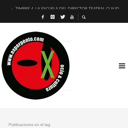
TIMBRE 4, LA ESCUELA DEL DIRECTOR TEATRAL CLAUDIO 
30 AÑOS (NO ES NADA) DE LA KATARSIS DEL TOMATAZO
MILITARES JUDÍAS EN #EXVITA
D’BALDOMEROS REINVENTAN [BITÁCORA 3.0] EN EXVITA
MARSHALL FLASH PRESENTA EN EXVITA [RELATIVA SENCILL
JOFRE BARDAGÍ EN EXVITA INTERPRETANDO A SERRAT
YORCH PRESENTA [CURSO DE ARMONÍA PERSECUTORIA] EN
MAGALÍ SARE NOS EXPLICA [DESCASADA]
«NO TENGO PUTOS SUEÑOS»
[A FUEGO] DE ESTEL DÍAZ
Publicaciones en el tag