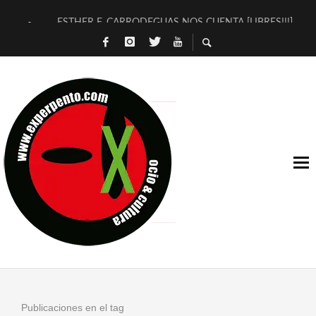
ESTHER F. CARRODEGUAS NOS CUENTA [LIBRES!!!]
[TERRA DE GUAPES] DE SANDRA MONFORT
[ELECTRA JONDA] DE JUAN GUERRERO ZAMORA
TIMBRE 4, LA ESCUELA DEL DIRECTOR TEATRAL CLAUDIO 
30 AÑOS (NO ES NADA) DE LA KATARSIS DEL TOMATAZO
MILITARES JUDÍAS EN #EXVITA
D’BALDOMEROS REINVENTAN [BITÁCORA 3.0] EN EXVITA
MARSHALL FLASH PRESENTA EN EXVITA [RELATIVA SENCILL
JOFRE BARDAGÍ EN EXVITA INTERPRETANDO A SERRAT
YORCH PRESENTA [CURSO DE ARMONÍA PERSECUTORIA] EN
Publicaciones en el tag