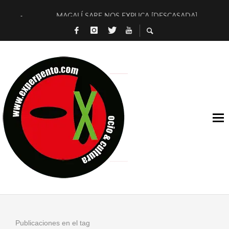
MAGALÍ SARE NOS EXPLICA [DESCASADA]
«NO TENGO PUTOS SUEÑOS»
[A FUEGO] DE ESTEL DÍAZ
[LA BOLA NEGRA] DE JAVIER CALVO Y JAVIER AMBROSSI
OSLO OVNIES LLEGAN CORRIENDO A ARANDA (SONORAMA
FÉLIX CALVO NOS PRESENTA [LAS PALMERAS] (NOVELA DE
[EL SER QUERIDO] DE RODRIGO SOROGOYEN
ENTREVISTA A IVÁN HUMANES POR [EL LIBRO ROJO]
ARRABAL, ARRABAL, ARRABAL, ARRABEAUX
DEL ASOMBRO CASUAL A LA MIRADA PURA: [SOBRE ARTE I
Publicaciones en el tag