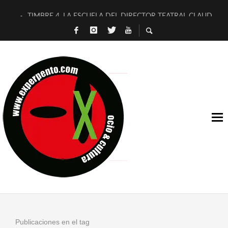
TIMBRE 4, LA ESCUELA DEL DIRECTOR TEATRAL CLAUDIO 
30 AÑOS (NO ES NADA) DE LA KATARSIS DEL TOMATAZO
MILITARES JUDÍAS EN #EXVITA
D’BALDOMEROS REINVENTAN [BITÁCORA 3.0] EN EXVITA
MARSHALL FLASH PRESENTA EN EXVITA [RELATIVA SENCILL
JOFRE BARDAGÍ EN EXVITA INTERPRETANDO A SERRAT
YORCH PRESENTA [CURSO DE ARMONÍA PERSECUTORIA] EN
MAGALÍ SARE NOS EXPLICA [DESCASADA]
«NO TENGO PUTOS SUEÑOS»
[A FUEGO] DE ESTEL DÍAZ
Publicaciones en el tag