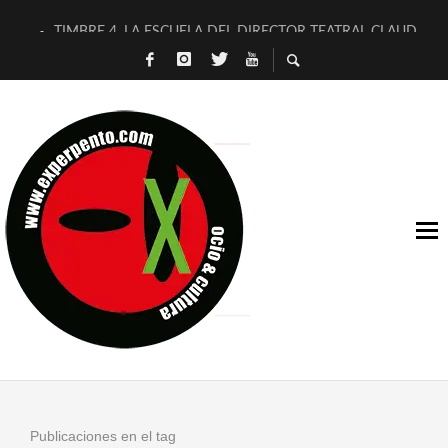
TIMBRE 4, LA ESCUELA DEL DIRECTOR TEATRAL CLAUDIO 
30 AÑOS (NO ES NADA) DE LA KATARSIS DEL TOMATAZO
MILITARES JUDÍAS EN #EXVITA
D’BALDOMEROS REINVENTAN [BITÁCORA 3.0] EN EXVITA
MARSHALL FLASH PRESENTA EN EXVITA [RELATIVA SENCILL
JOFRE BARDAGÍ EN EXVITA INTERPRETANDO A SERRAT
YORCH PRESENTA [CURSO DE ARMONÍA PERSECUTORIA] EN
MAGALÍ SARE NOS EXPLICA [DESCASADA]
«NO TENGO PUTOS SUEÑOS»
[A FUEGO] DE ESTEL DÍAZ
Publicaciones en el tag