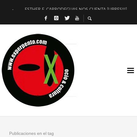
ESTHER F. CARRODEGUAS NOS CUENTA [LIBRES!!!]
[TERRA DE GUAPES] DE SANDRA MONFORT
[ELECTRA JONDA] DE JUAN GUERRERO ZAMORA
TIMBRE 4, LA ESCUELA DEL DIRECTOR TEATRAL CLAUDIO 
30 AÑOS (NO ES NADA) DE LA KATARSIS DEL TOMATAZO
MILITARES JUDÍAS EN #EXVITA
D’BALDOMEROS REINVENTAN [BITÁCORA 3.0] EN EXVITA
MARSHALL FLASH PRESENTA EN EXVITA [RELATIVA SENCILL
JOFRE BARDAGÍ EN EXVITA INTERPRETANDO A SERRAT
YORCH PRESENTA [CURSO DE ARMONÍA PERSECUTORIA] EN
Publicaciones en el tag