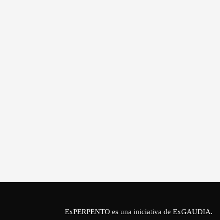
ExPERPENTO es una iniciativa de
ExGAUDIA
.