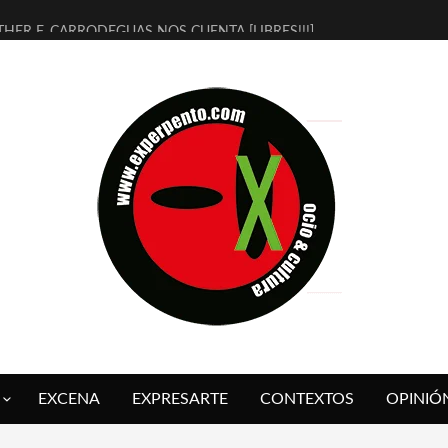
THER F. CARRODEGUAS NOS CUENTA [LIBRES!!!]
ERRA DE GUAPES] DE SANDRA MONFORT
LECTRA JONDA] DE JUAN GUERRERO ZAMORA
MBRE 4, LA ESCUELA DEL DIRECTOR TEATRAL CLAUDIO TOLCACHIR
 AÑOS (NO ES NADA) DE LA KATARSIS DEL TOMATAZO
LITARES JUDÍAS EN #EXVITA
BALDOMEROS REINVENTAN [BITÁCORA 3.0] EN EXVITA
RSHALL FLASH PRESENTA EN EXVITA [RELATIVA SENCILLEZ]
FRE BARDAGÍ EN EXVITA INTERPRETANDO A SERRAT
RCH PRESENTA [CURSO DE ARMONÍA PERSECUTORIA] EN EXVITA
EXCENA
EXPRESARTE
CONTEXTOS
OPINIÓ