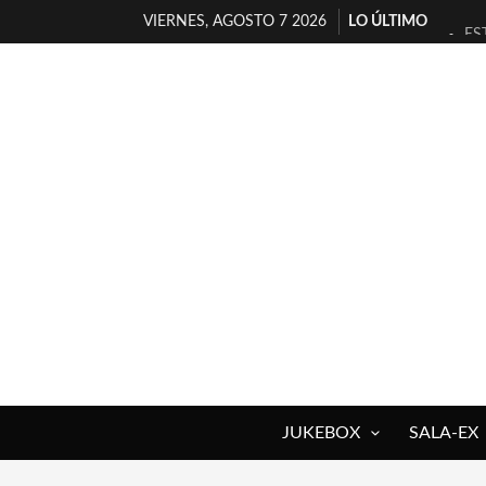
VIERNES, AGOSTO 7 2026
LO ÚLTIMO
ES
[T
[E
TI
30
MI
D’
MA
JO
YO
JUKEBOX
SALA-EX