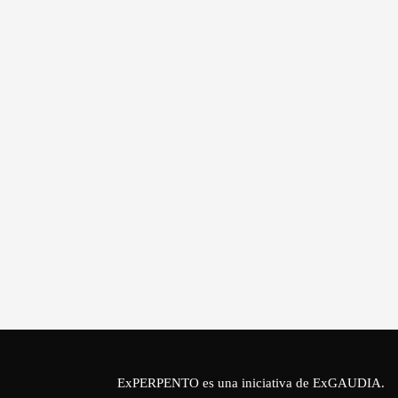
ExPERPENTO es una iniciativa de
ExGAUDIA
.