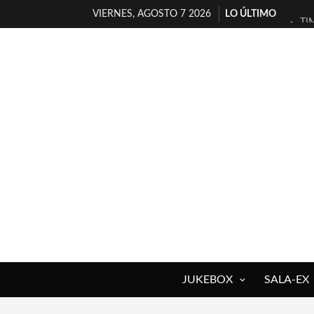
VIERNES, AGOSTO 7 2026
LO ÚLTIMO
TI
30
MI
D’
MA
JO
YO
MA
«N
[A
JUKEBOX
SALA-EX