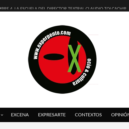
MBRE 4, LA ESCUELA DEL DIRECTOR TEATRAL CLAUDIO TOLCACHIR
 AÑOS (NO ES NADA) DE LA KATARSIS DEL TOMATAZO
LITARES JUDÍAS EN #EXVITA
BALDOMEROS REINVENTAN [BITÁCORA 3.0] EN EXVITA
RSHALL FLASH PRESENTA EN EXVITA [RELATIVA SENCILLEZ]
FRE BARDAGÍ EN EXVITA INTERPRETANDO A SERRAT
RCH PRESENTA [CURSO DE ARMONÍA PERSECUTORIA] EN EXVITA
GALÍ SARE NOS EXPLICA [DESCASADA]
O TENGO PUTOS SUEÑOS»
 FUEGO] DE ESTEL DÍAZ
EXCENA
EXPRESARTE
CONTEXTOS
OPINIÓ