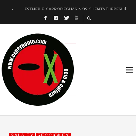
ESTHER F. CARRODEGUAS NOS CUENTA [LIBRES!!!]
[TERRA DE GUAPES] DE SANDRA MONFORT
[ELECTRA JONDA] DE JUAN GUERRERO ZAMORA
TIMBRE 4, LA ESCUELA DEL DIRECTOR TEATRAL CLAUDIO 
30 AÑOS (NO ES NADA) DE LA KATARSIS DEL TOMATAZO
MILITARES JUDÍAS EN #EXVITA
D’BALDOMEROS REINVENTAN [BITÁCORA 3.0] EN EXVITA
MARSHALL FLASH PRESENTA EN EXVITA [RELATIVA SENCILL
JOFRE BARDAGÍ EN EXVITA INTERPRETANDO A SERRAT
YORCH PRESENTA [CURSO DE ARMONÍA PERSECUTORIA] EN
SALA-EX
SECCIONEX