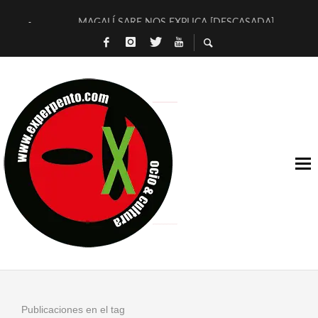
MAGALÍ SARE NOS EXPLICA [DESCASADA]
«NO TENGO PUTOS SUEÑOS»
[A FUEGO] DE ESTEL DÍAZ
[LA BOLA NEGRA] DE JAVIER CALVO Y JAVIER AMBROSSI
OSLO OVNIES LLEGAN CORRIENDO A ARANDA (SONORAMA
FÉLIX CALVO NOS PRESENTA [LAS PALMERAS] (NOVELA DE
[EL SER QUERIDO] DE RODRIGO SOROGOYEN
ENTREVISTA A IVÁN HUMANES POR [EL LIBRO ROJO]
ARRABAL, ARRABAL, ARRABAL, ARRABEAUX
DEL ASOMBRO CASUAL A LA MIRADA PURA: [SOBRE ARTE I
Publicaciones en el tag