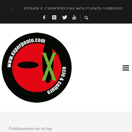
ESTHER F. CARRODEGUAS NOS CUENTA [LIBRES!!!]
[TERRA DE GUAPES] DE SANDRA MONFORT
[ELECTRA JONDA] DE JUAN GUERRERO ZAMORA
TIMBRE 4, LA ESCUELA DEL DIRECTOR TEATRAL CLAUDIO 
30 AÑOS (NO ES NADA) DE LA KATARSIS DEL TOMATAZO
MILITARES JUDÍAS EN #EXVITA
D’BALDOMEROS REINVENTAN [BITÁCORA 3.0] EN EXVITA
MARSHALL FLASH PRESENTA EN EXVITA [RELATIVA SENCILL
JOFRE BARDAGÍ EN EXVITA INTERPRETANDO A SERRAT
YORCH PRESENTA [CURSO DE ARMONÍA PERSECUTORIA] EN
Publicaciones en el tag