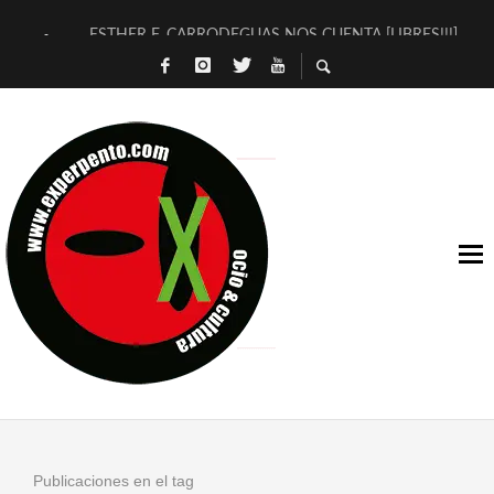
ESTHER F. CARRODEGUAS NOS CUENTA [LIBRES!!!]
[TERRA DE GUAPES] DE SANDRA MONFORT
[ELECTRA JONDA] DE JUAN GUERRERO ZAMORA
TIMBRE 4, LA ESCUELA DEL DIRECTOR TEATRAL CLAUDIO 
30 AÑOS (NO ES NADA) DE LA KATARSIS DEL TOMATAZO
MILITARES JUDÍAS EN #EXVITA
D’BALDOMEROS REINVENTAN [BITÁCORA 3.0] EN EXVITA
MARSHALL FLASH PRESENTA EN EXVITA [RELATIVA SENCILL
JOFRE BARDAGÍ EN EXVITA INTERPRETANDO A SERRAT
YORCH PRESENTA [CURSO DE ARMONÍA PERSECUTORIA] EN
Publicaciones en el tag