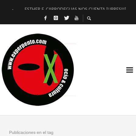
ESTHER F. CARRODEGUAS NOS CUENTA [LIBRES!!!]
[TERRA DE GUAPES] DE SANDRA MONFORT
[ELECTRA JONDA] DE JUAN GUERRERO ZAMORA
TIMBRE 4, LA ESCUELA DEL DIRECTOR TEATRAL CLAUDIO 
30 AÑOS (NO ES NADA) DE LA KATARSIS DEL TOMATAZO
MILITARES JUDÍAS EN #EXVITA
D’BALDOMEROS REINVENTAN [BITÁCORA 3.0] EN EXVITA
MARSHALL FLASH PRESENTA EN EXVITA [RELATIVA SENCILL
JOFRE BARDAGÍ EN EXVITA INTERPRETANDO A SERRAT
YORCH PRESENTA [CURSO DE ARMONÍA PERSECUTORIA] EN
Publicaciones en el tag