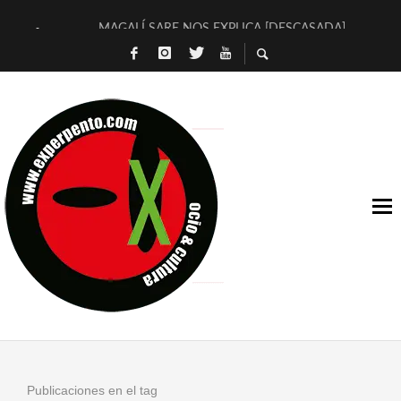
MAGALÍ SARE NOS EXPLICA [DESCASADA]
«NO TENGO PUTOS SUEÑOS»
[A FUEGO] DE ESTEL DÍAZ
[LA BOLA NEGRA] DE JAVIER CALVO Y JAVIER AMBROSSI
OSLO OVNIES LLEGAN CORRIENDO A ARANDA (SONORAMA
FÉLIX CALVO NOS PRESENTA [LAS PALMERAS] (NOVELA DE
[EL SER QUERIDO] DE RODRIGO SOROGOYEN
ENTREVISTA A IVÁN HUMANES POR [EL LIBRO ROJO]
ARRABAL, ARRABAL, ARRABAL, ARRABEAUX
DEL ASOMBRO CASUAL A LA MIRADA PURA: [SOBRE ARTE I
Publicaciones en el tag