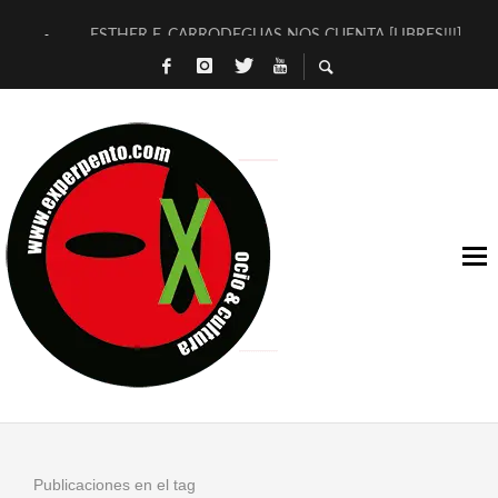
ESTHER F. CARRODEGUAS NOS CUENTA [LIBRES!!!]
[TERRA DE GUAPES] DE SANDRA MONFORT
[ELECTRA JONDA] DE JUAN GUERRERO ZAMORA
TIMBRE 4, LA ESCUELA DEL DIRECTOR TEATRAL CLAUDIO 
30 AÑOS (NO ES NADA) DE LA KATARSIS DEL TOMATAZO
MILITARES JUDÍAS EN #EXVITA
D’BALDOMEROS REINVENTAN [BITÁCORA 3.0] EN EXVITA
MARSHALL FLASH PRESENTA EN EXVITA [RELATIVA SENCILL
JOFRE BARDAGÍ EN EXVITA INTERPRETANDO A SERRAT
YORCH PRESENTA [CURSO DE ARMONÍA PERSECUTORIA] EN
Publicaciones en el tag