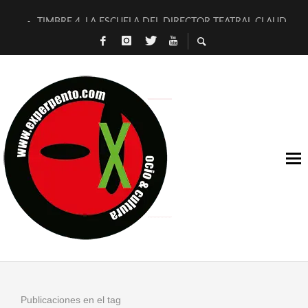
TIMBRE 4, LA ESCUELA DEL DIRECTOR TEATRAL CLAUDIO 
30 AÑOS (NO ES NADA) DE LA KATARSIS DEL TOMATAZO
MILITARES JUDÍAS EN #EXVITA
D’BALDOMEROS REINVENTAN [BITÁCORA 3.0] EN EXVITA
MARSHALL FLASH PRESENTA EN EXVITA [RELATIVA SENCILL
JOFRE BARDAGÍ EN EXVITA INTERPRETANDO A SERRAT
YORCH PRESENTA [CURSO DE ARMONÍA PERSECUTORIA] EN
MAGALÍ SARE NOS EXPLICA [DESCASADA]
«NO TENGO PUTOS SUEÑOS»
[A FUEGO] DE ESTEL DÍAZ
Publicaciones en el tag