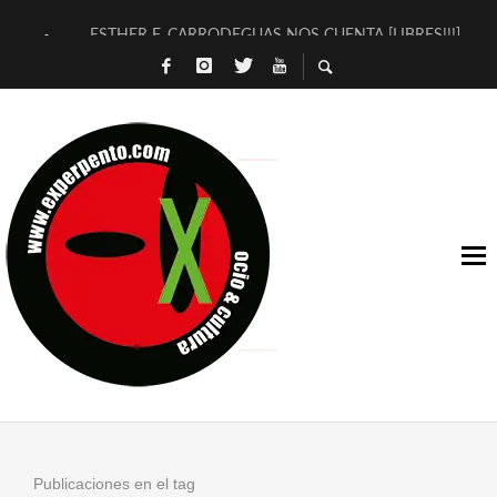
ESTHER F. CARRODEGUAS NOS CUENTA [LIBRES!!!]
[TERRA DE GUAPES] DE SANDRA MONFORT
[ELECTRA JONDA] DE JUAN GUERRERO ZAMORA
TIMBRE 4, LA ESCUELA DEL DIRECTOR TEATRAL CLAUDIO 
30 AÑOS (NO ES NADA) DE LA KATARSIS DEL TOMATAZO
MILITARES JUDÍAS EN #EXVITA
D’BALDOMEROS REINVENTAN [BITÁCORA 3.0] EN EXVITA
MARSHALL FLASH PRESENTA EN EXVITA [RELATIVA SENCILL
JOFRE BARDAGÍ EN EXVITA INTERPRETANDO A SERRAT
YORCH PRESENTA [CURSO DE ARMONÍA PERSECUTORIA] EN
Publicaciones en el tag