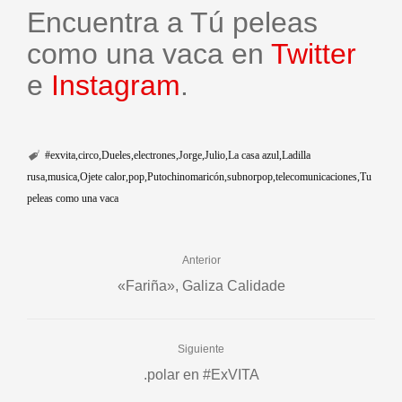
Encuentra a Tú peleas
como una vaca en
Twitter
e
Instagram
.
#exvita
circo
Dueles
electrones
Jorge
Julio
La casa azul
Ladilla
rusa
musica
Ojete calor
pop
Putochinomaricón
subnorpop
telecomunicaciones
Tu
peleas como una vaca
Anterior
«Fariña», Galiza Calidade
Siguiente
.polar en #ExVITA