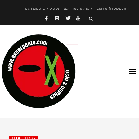
ESTHER F. CARRODEGUAS NOS CUENTA [LIBRES!!!]
[TERRA DE GUAPES] DE SANDRA MONFORT
[ELECTRA JONDA] DE JUAN GUERRERO ZAMORA
TIMBRE 4, LA ESCUELA DEL DIRECTOR TEATRAL CLAUDIO 
30 AÑOS (NO ES NADA) DE LA KATARSIS DEL TOMATAZO
MILITARES JUDÍAS EN #EXVITA
D’BALDOMEROS REINVENTAN [BITÁCORA 3.0] EN EXVITA
MARSHALL FLASH PRESENTA EN EXVITA [RELATIVA SENCILL
JOFRE BARDAGÍ EN EXVITA INTERPRETANDO A SERRAT
YORCH PRESENTA [CURSO DE ARMONÍA PERSECUTORIA] EN
JUKEBOX