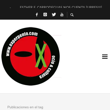
ESTHER F. CARRODEGUAS NOS CUENTA [LIBRES!!!]
[TERRA DE GUAPES] DE SANDRA MONFORT
[ELECTRA JONDA] DE JUAN GUERRERO ZAMORA
TIMBRE 4, LA ESCUELA DEL DIRECTOR TEATRAL CLAUDIO 
30 AÑOS (NO ES NADA) DE LA KATARSIS DEL TOMATAZO
MILITARES JUDÍAS EN #EXVITA
D’BALDOMEROS REINVENTAN [BITÁCORA 3.0] EN EXVITA
MARSHALL FLASH PRESENTA EN EXVITA [RELATIVA SENCILL
JOFRE BARDAGÍ EN EXVITA INTERPRETANDO A SERRAT
YORCH PRESENTA [CURSO DE ARMONÍA PERSECUTORIA] EN
Publicaciones en el tag